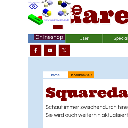
Direkt zum Seiteninhalt
Squar
Dance
Onlineshop
Startseite
User
Special
▼
home
Flohdance 2027
Squareda
Schaut immer zwischendurch hinei
Sie wird auch weiterhin aktualisier