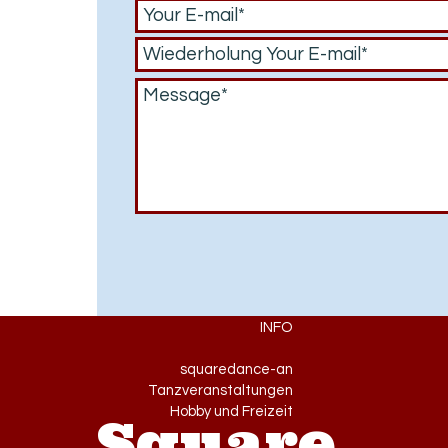
INFO
squaredance-an
Tanzveranstaltungen
Hobby und Freizeit
Square