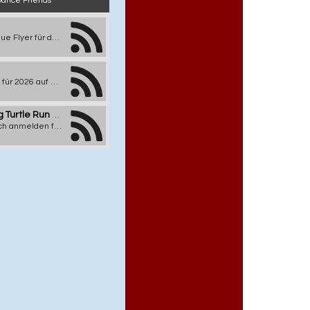
Dance Friends
Ab sofort steht der neue Flyer für den Floh- Dance 2027 zur Verfügung. Dieser kann jetzt als PDF heruntergeladen werden. Getanzt wird wieder am Ostermontag in Delingsdorf.
Jetzt die Anmeldung für 2026 auf Helgoland machen. Ein letztes mal für sehr lange Zeit. Caller sind Dayle Hodge und Andreas Nissen.
Busfahrt augsburg Turtle Run 2026
Ab sofort könnt Ihr Euch anmelden für die Busfahrt zum Turtle Run 2026. Es ist ein RETRO nach 10 Jahren.
Christmas Special, Übernachtung in Lübeck
Wer mit zum Christmas Special möchte, aber am Donnerstag anreisen muss und eine Übernachtung benötigt. Ab sofort kann man sich hier für die Jugendherberge anmelden. Es ist als Gruppe gebucht, daher nur über mich dort anmelden.
al Schweden
Rebecca hat leider abgesagt. Ersatzweise wird jetzt Tatjana dafür callen. Auf dem Schiff und in Schweden.