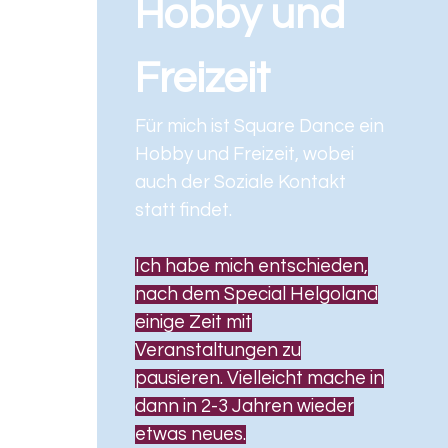
Hobby und
Freizeit
Für mich ist Square Dance ein
Hobby und Freizeit, wobei
auch der Soziale Kontakt
statt findet.
Ich habe mich entschieden,
nach dem Special Helgoland
einige Zeit mit
Veranstaltungen zu
pausieren. Vielleicht mache in
dann in 2-3 Jahren wieder
etwas neues.