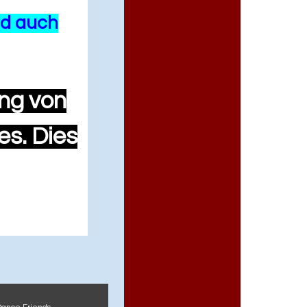
rd auch
ung von
es. Dies