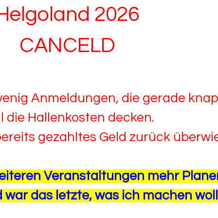
Helgoland 2026
CANCELD
u wenig Anmeldungen, die gerade kna
 die Hallenkosten decken.
bereits gezahltes Geld zurück überwi
eiteren Veranstaltungen mehr Plane
 war das letzte, was ich machen wol