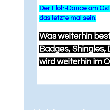
Der Floh-Dance am Ost
das letzte mal sein.
Was weiterhin beste
Badges, Shingles, 
wird weiterhin im 