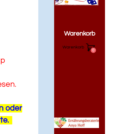
Warenkorb
Warenkorb
pp
esen.
n oder
lte.